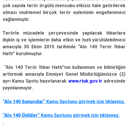
çok sayıda terör örgütü mensubu etkisiz hale getirilerek
olması muhtemel birçok terör eyleminin engellenmesi
sağlanmıştır.
Terörle mücadele çerçevesinde yapılacak ihbarlara
ilişkin iş ve işlemlerin daha etkin ve hızlı yürütülebilmesi
amacıyla 30 Ekim 2015 tarihinde “Alo 140 Terör İhbar
Hattı” kurulmuştur.
“Alo 140 Terör İhbar Hattı”nın kullanımını ve bilinirliğini
arttırmak amacıyla Emniyet Genel Müdürlüğümüzce (2)
ayrı Kamu Spotu hazırlanarak
www.rtuk.gov.tr
adresinde
yayınlanmıştır.
“
Alo 140 Sunucular”
Kamu Spotunu görmek için tıklayınız.
“Alo 140 Ünlüler”
Kamu Spotunu görmek için tıklayınız.