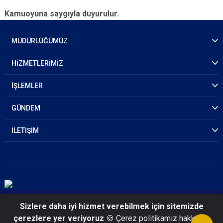
Kamuoyuna saygıyla duyurulur.
MÜDÜRLÜĞÜMÜZ
HİZMETLERİMİZ
İŞLEMLER
GÜNDEM
İLETİŞİM
© 2026 Ağrı Emniyet Müdürlüğü
Sizlere daha iyi hizmet verebilmek için sitemizde
çerezlere yer veriyoruz
🍪 Çerez politikamız hakkında