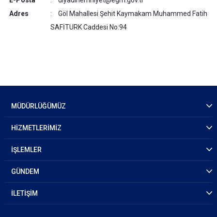
E-Posta
diyadinemniyet@egm.gov.tr
Adres
Göl Mahallesi Şehit Kaymakam Muhammed Fatih
SAFİTURK Caddesi No:94
MÜDÜRLÜĞÜMÜZ
HİZMETLERİMİZ
İŞLEMLER
GÜNDEM
İLETİŞİM