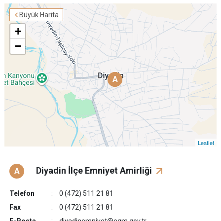
Büyük Harita
+
−
A
A
Leaflet
Diyadin İlçe Emniyet Amirliği
A
Telefon
0 (472) 511 21 81
Fax
0 (472) 511 21 81